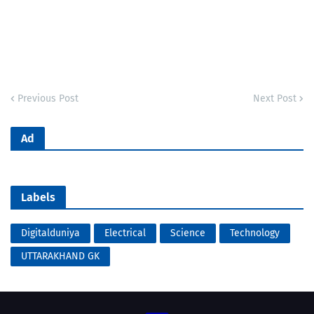
Previous Post
Next Post
Ad
Labels
Digitalduniya
Electrical
Science
Technology
UTTARAKHAND GK