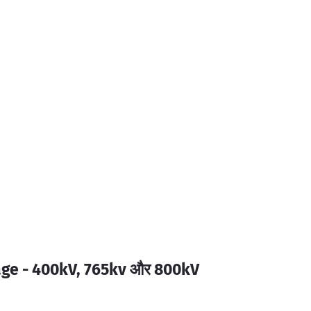
age - 400kV, 765kv और 800kV