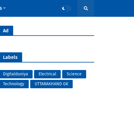
S
Ad
Labels
Digitalduniya
Electrical
Science
Technology
UTTARAKHAND GK