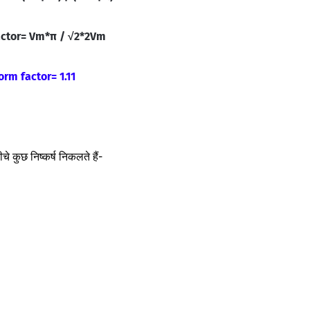
actor=
Vm*
π /
√2
*
2Vm
orm factor= 1.11
चे कुछ निष्कर्ष निकलते हैं-