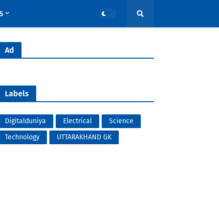
S
Ad
Labels
Digitalduniya
Electrical
Science
Technology
UTTARAKHAND GK