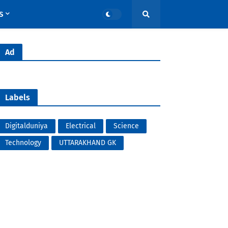
S
Ad
Labels
Digitalduniya
Electrical
Science
Technology
UTTARAKHAND GK