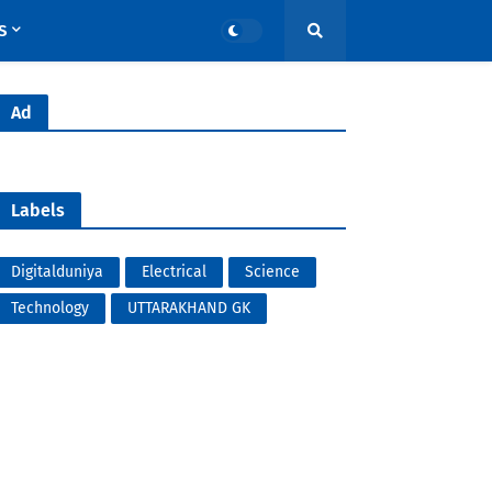
S
Ad
Labels
Digitalduniya
Electrical
Science
Technology
UTTARAKHAND GK